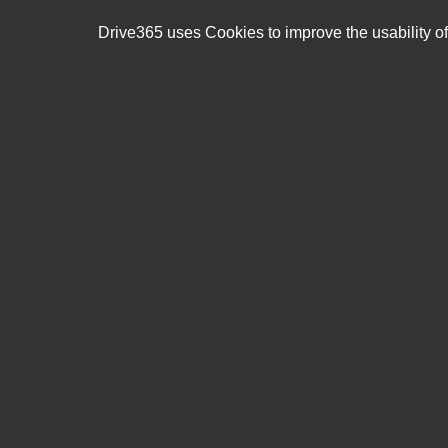
+47 404 08 591
eshop@drive365.no
Drive365 uses Cookies to improve the usability of o
0,00 NOK
ekskl. mva
Søk
Produkter
Mine sider
Logg inn
E-post