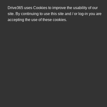
+47 404 08 591
eshop@drive365.no
Drive365 uses Cookies to improve the usability of our
0,00 NOK
site. By continuing to use this site and / or log-in you are
ekskl. mva
accepting the use of these cookies.
Søk
Produkter
Mine sider
Tilbehør
Batterier - bærbar PC
Sorter etter
Filter
Sorter etter
Dockingløsninger
Fjernkontrollere