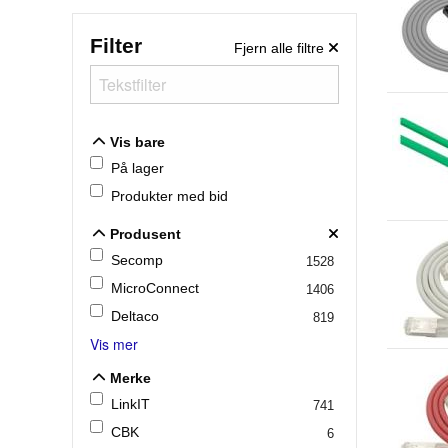
Filter
Fjern alle filtre
Vis bare
Vis bare
På lager
Produkter med bid
Produsent
Produsent
Secomp
1528
MicroConnect
1406
Deltaco
819
Vis mer
Merke
Merke
LinkIT
741
CBK
6