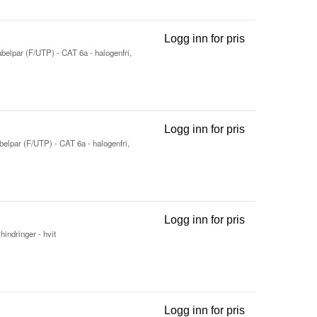
Logg inn for pris
Koblingskabel 
abelpar (F/UTP) - CAT 6a - halogenfri,
Logg inn for pris
Koblingskabel 
abelpar (F/UTP) - CAT 6a - halogenfri,
Logg inn for pris
Koblingskabel 
hindringer - hvit
Logg inn for pris
Koblingskabel 