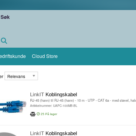
Søk
edriftskunde
Cloud Store
ter
er
LinkIT
Koblingskabel
RJ-45 (hann) til RJ-45 (hann) - 10 m - UTP - CAT 6a - med støvel, haloge
Artikkelnummer: UAPC-100MB-BL
25
På lager
LinkIT
Koblingskabel