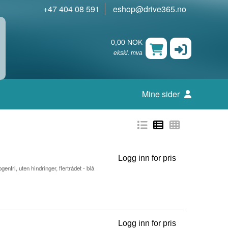
+47 404 08 591
eshop@drive365.no
0,00 NOK
ekskl. mva
Mine sider
Logg inn for pris
Koblingskabel 
nfri, uten hindringer, flertrådet - blå
Logg inn for pris
Koblingskabel 