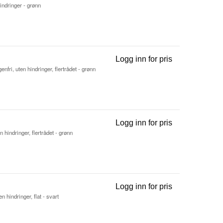
indringer - grønn
Logg inn for pris
Koblingskabel 
fri, uten hindringer, flertrådet - grønn
Logg inn for pris
Koblingskabel 
 hindringer, flertrådet - grønn
Logg inn for pris
Koblingskabel 
 hindringer, flat - svart