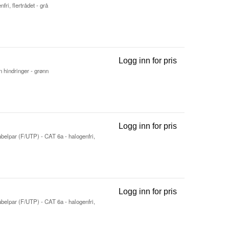
ri, flertrådet - grå
Logg inn for pris
Koblingskabel 
n hindringer - grønn
Logg inn for pris
Koblingskabel 
abelpar (F/UTP) - CAT 6a - halogenfri,
Logg inn for pris
Koblingskabel 
abelpar (F/UTP) - CAT 6a - halogenfri,