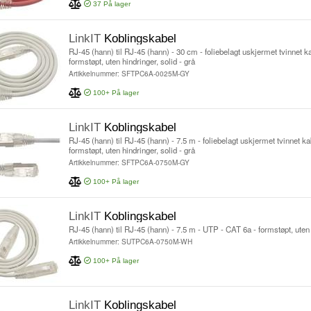
37
På lager
LinkIT
Koblingskabel
RJ-45 (hann) til RJ-45 (hann) - 30 cm - foliebelagt uskjermet tvinnet k
formstøpt, uten hindringer, solid - grå
Artikkelnummer: SFTPC6A-0025M-GY
100+
På lager
LinkIT
Koblingskabel
RJ-45 (hann) til RJ-45 (hann) - 7.5 m - foliebelagt uskjermet tvinnet k
formstøpt, uten hindringer, solid - grå
Artikkelnummer: SFTPC6A-0750M-GY
100+
På lager
LinkIT
Koblingskabel
RJ-45 (hann) til RJ-45 (hann) - 7.5 m - UTP - CAT 6a - formstøpt, uten 
Artikkelnummer: SUTPC6A-0750M-WH
100+
På lager
LinkIT
Koblingskabel