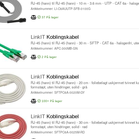
RJ-45 (hann) til RJ-45 (hann) - 10 m - 3.6 mm - UTP - CAT 6a - halogenf
Artikkelnummer: LI-C6AUUTP-SFB-0100G
37
På lager
LinkIT
Koblingskabel
RJ-45 (hann) til RJ-45 (hann) - 30 m - SFTP - CAT 6a - halogenfri, ute
Artikkelnummer: APC-300MB-GN
2
På lager
LinkIT
Koblingskabel
RJ-45 (hann) til RJ-45 (hann) - 20 cm - foliebelagt uskjermet tvinnet k
formstøpt, uten hindringer, solid - grå
Artikkelnummer: SFTPC6A-0020M-GY
100+
På lager
LinkIT
Koblingskabel
RJ-45 (hann) til RJ-45 (hann) - 30 cm - foliebelagt uskjermet tvinnet k
formstøpt, uten hindringer, solid - rød
Artikkelnummer: SFTPC6A-0025M-RD