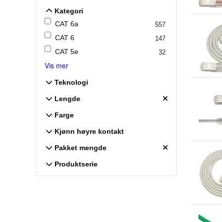
Kategori
Kategori
CAT 6a
557
CAT 6
147
CAT 5e
32
Vis mer
Teknologi
Teknologi
Lengde
Lengde
Farge
Farge
Kjønn høyre kontakt
Kjønn høyre kontakt
Pakket mengde
Pakket mengde
Produktserie
Produktserie