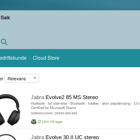
Søk
edriftskunde
Cloud Store
ter
er
Jabra
Evolve2 85 MS Stereo
Hodesett - full størrelse - Bluetooth - trådløs - aktiv støydemping - 3,5
Certified for Microsoft Teams
Artikkelnummer: 28599-999-989
100+
På lager
Jabra
Evolve 30 II UC stereo