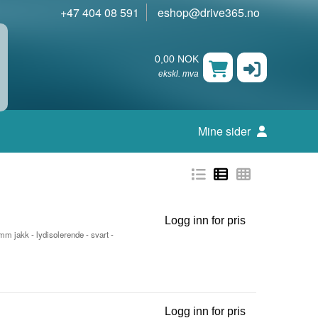
+47 404 08 591
eshop@drive365.no
0,00 NOK
ekskl. mva
Mine sider
Logg inn for pris
Evolve2 85 MS 
 mm jakk - lydisolerende - svart -
Logg inn for pris
Evolve 30 II U