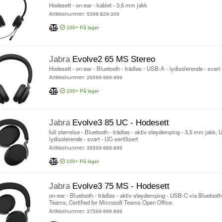
Hodesett - on-ear - kablet - 3,5 mm jakk
Artikkelnummer: 5399-829-309
100+
På lager
Jabra
Evolve2 65 MS Stereo
Hodesett - on-ear - Bluetooth - trådløs - USB-A - lydisolerende - svart
Artikkelnummer: 26599-999-999
100+
På lager
Jabra
Evolve3 85 UC - Hodesett
full størrelse - Bluetooth - trådløs - aktiv støydemping - 3,5 mm jakk,
lydisolerende - svart - UC-sertifisert
Artikkelnummer: 38599-989-899
100+
På lager
Jabra
Evolve3 75 MS - Hodesett
on-ear - Bluetooth - trådløs - aktiv støydemping - USB-C via Bluetooth-a
Teams, Certified for Microsoft Teams Open Office
Artikkelnummer: 37599-999-899