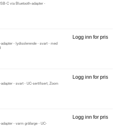
 USB-C via Bluetooth-adapter -
Logg inn for pris
Evolve3 75 UC 
-adapter - lydisolerende - svart - med
d
Logg inn for pris
Evolve3 75 UC 
-adapter - svart - UC-sertifisert, Zoom
Logg inn for pris
Evolve3 75 UC 
h-adapter - varm gråfarge - UC-