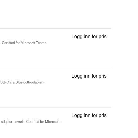
Logg inn for pris
Evolve2 65 MS 
 - Certified for Microsoft Teams
Logg inn for pris
Evolve3 85 UC 
 USB-C via Bluetooth-adapter -
Logg inn for pris
Evolve3 75 MS 
dapter - svart - Certified for Microsoft