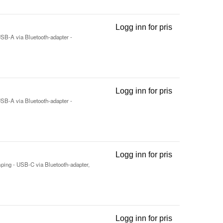
Logg inn for pris
Evolve3 85 UC 
 USB-A via Bluetooth-adapter -
Logg inn for pris
Evolve3 85 UC 
 USB-A via Bluetooth-adapter -
Logg inn for pris
Evolve3 85 UC 
demping - USB-C via Bluetooth-adapter,
Logg inn for pris
Evolve3 85 UC 