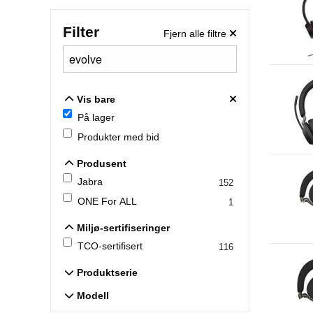
Filter
Fjern alle filtre
Vis bare
Vis bare
På lager
Produkter med bid
Produsent
Produsent
Jabra
152
ONE For ALL
1
Miljø-sertifiseringer
Miljø-sertifiseringer
TCO-sertifisert
116
Produktserie
Produktserie
Modell
Modell